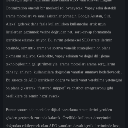
Geleceğin dijital pazarlama dünyasında AEO yani Answer Engine
Optimization önemli bir merkezî rol oynayacak. Yapay zekâ destekli
arama motorları ve sanal asistanlar (örneğin Google Asistan, Siri,
Alexa) giderek daha fazla kullanılırken kullanıcılar artık uzun
listelerden gezinmek yerine doğrudan net, soru-cevap formatında
içeriklere erişmek istiyor. Bu evrim geleneksel SEO stratejilerinin
ötesinde, semantik arama ve soruya yönelik stratejilerin ön plana
çıkmasını sağlıyor. Gelecekte, yapay zekânın ve doğal dil işleme
teknolojilerinin geliştirilmesiyle, arama motorları arama sorgularını
daha iyi anlayıp, kullanıcılara doğrudan yanıtlar sunmayı hedefleyecek .
Bu süreçte de AEO içeriklerin doğru ve hızlı yanıt verebilme yeteneğini
ön plana çıkararak “featured snippet” ve chatbot entegrasyonu gibi
özelliklere de zemin hazırlayacak.
Bunun sonucunda markalar dijital pazarlama stratejilerini yeniden
gözden geçirmek zorunda kalacak. Özellikle kullanıcı deneyimini
doğrudan etkileyecek olan AEO yanıtlara dayalı içerik üretiminde kısa,