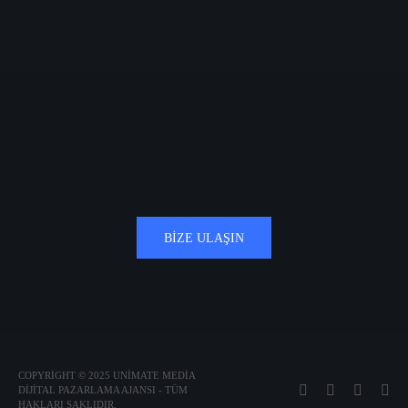
BIZE ULAŞIN
COPYRIGHT © 2025 UNIMATE MEDIA
DIJITAL PAZARLAMA AJANSI - TÜM
HAKLARI SAKLIDIR.